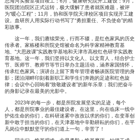
态海河实验室项目竣工；6月，健康研究院开工建设；9月，
医院团泊院区正式运转，极大缓解了患者就医难题，被评
为“暖心工程”；11月，协和医学院天津校区项目实现开工建
设。血研所人用实际行动书写了“勇担重任、不负使命”的精
彩故事。
这一年，我们赓续荣光，行而不辍，是红色家风的历史
传承者。家栋楼和所院史馆被命名为科学家精神教育基
地、“大思政课”实践教学基地和天津市高校红色研学实践教
育基地。这一年，我们坚持以文化人、以文育人，结合护士
节、医师节、教师节等节日举办主题活动，涵养家国情怀，
传承红色家风；演讲台上留下青年管理者畅谈医院管理的身
影；团泊湖畔印刻着新职工和学生们奔跑的足迹和红色旋
律；会议中心回响着“致敬建设者”的新年乐章；我们把奋斗
的身影记录在最美的光影中。
2023年的每一步，都是所院发展坚实的足迹，每个
人，都是所院事业的最佳建设者。在这里，向在临床一线中
护佑生命的你们，在科研迷雾中孜孜以求的你们，在变革创
新中敢于担当的你们，在天津基地中辛勤耕耘的你们，在平
凡岗位中默默坚守的你们道上一句，辛苦了！