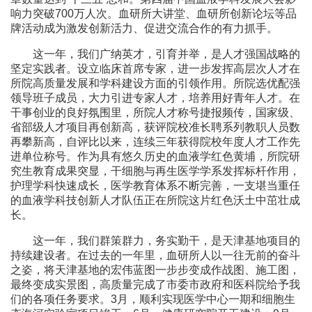
响力突破700万人次。血研所大讲堂、血研所创新论坛等品
牌活动成为激发创新活力、促进交流合作的有力抓手。
这一年，我们广纳英才，引育并举，是人才强国战略的
坚定实践者。设立临床首席专家，进一步发挥高层次人才在
所院高质量发展和学科建设方面的引领作用。所院选优配强
领导班子成员，大力引进专家人才，培养用好青年人才。在
干事创业的良好氛围里，所院人才称号捷报频传，国家级、
省部级人才项目再创新高，获评院校准长聘系列教职人员数
再攀新高，自评比以来，连续三年获得院校年度人才工作先
进单位称号。作为具有悠久历史的血液学红色黄埔，所院研
究生教育成果突显，干细胞与再生医学学系发挥标杆作用，
护理学科快速成长，医学教育体系不断完善，一支堪当重任
的血液学科技创新人才队伍正在所院这片红色沃土中茁壮成
长。
这一年，我们群策群力，务实勤干，是天津基地项目的
持续建设者。在过去的一年里，血研所人以一往无前的奋斗
之姿，将天津基地的宏伟蓝图一步步变成作战图、施工图，
最终变成实景图，高质量完成了市委市政府和医科院给予我
们的各项任务要求。3月，顺利实现医学中心一期和细胞生