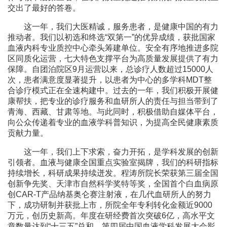
交出了最好的答卷。
这一年，我们大医精诚，服务患者，是健康中国的有力
推动者。我们以初选和终选“双第一”的优异成绩，获批国家
血液内科专业质控中心牵头筹建单位。安全有序地推进多院
区同质化运营，七大特色支撑平台为高质量发展提供了有力
保障。自团泊院区9月运营以来，总诊疗人数超过15000人
次，患者满意度显著提升，以患者为中心的多学科MDT整
合诊疗模式正在全速构建中。过去的一年，我们积极开展健
康帮扶，把专业的诊疗服务和血研所人的责任与担当带到了
青海、西藏、甘肃等地。与此同时，积极借助自媒体平台，
向公众传递着专业的血液学科普知识，为提高全民健康素质
贡献力量。
这一年，我们上下求索，奋力开拓，是学科发展的创新
引领者。血液与健康全国重点实验室揭牌，我们的科研指标
持续增长，科研成果持续迸发。程涛所院长荣获第三届全国
创新争先奖、天津市自然科学奖特等奖，全国首个白血病原
创CAR-T产品纳基奥仑赛注射液，在几代血研所人的努力
下，成功研制并获批上市，所院全年专利转化金额近9000
万元，创历史新高。年度在研经费首次突破6亿，高水平文
章数量达到“十三五”总和。第四届中国血液学科发展大会影