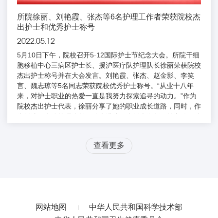
所院徐丽、刘艳霞、张杰等6名护理工作者荣获院校杰
出护士和优秀护士称号
2022.05.12
5月10日下午，院校召开5·12国际护士节纪念大会。所院干细
胞移植中心三病区护士长、援沪医疗队护理队长徐丽荣获院校
杰出护士称号并在大会发言。刘艳霞、张杰、赵金影、李笑
言、魏志琼等5名同志荣获院校优秀护士称号。“从业十八年
来，对护士职业的热爱一直是我努力探索追寻的动力。”作为
院校杰出护士代表，徐丽分享了她的职业成长道路，同时，作
为援沪医疗队护理队长，她也讲述了支援上海新国博方舱医院
工作期间的感悟与收获。“作为一名党员，我要求自己冲锋在
前、勇敢担当，在上海抗疫一线奋战的日日夜夜里，我更深感
查看更多
肩上的责任”。徐丽表示，作为协和的护理人，我们不但要传
承协和护理精神，更要迎上时代发展的步伐，努力成为有科技
思...
网站地图
中华人民共和国科学技术部