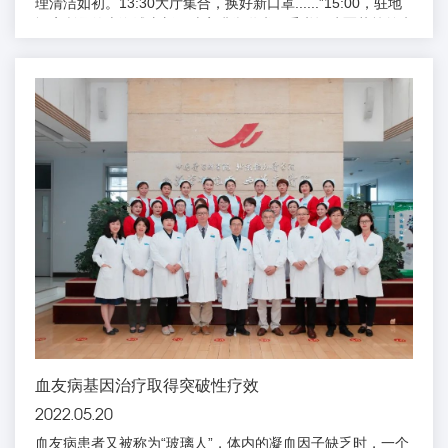
理清洁如初。13:30大厅集合，换好新口罩......”15:00，驻地
酒店所属的上海浦东新区陆家嘴街道党工委书记凌军芬等前来
慰问，并送上锦旗以表谢意，感谢大家“疫路守沪、冲锋一
线、携手助力、共克时艰”。16:30，队员们乘坐厦航MF8808
次航班飞往天津，18:30顺利降落天津滨海国际机场。此时，
距离他们出发整整57天。...
血友病基因治疗取得突破性疗效
2022.05.20
血友病患者又被称为“玻璃人”，体内的凝血因子缺乏时，一个