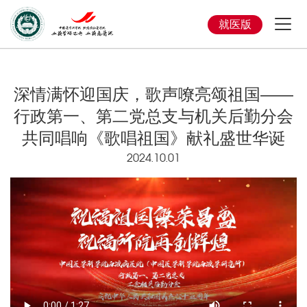
就医版
深情满怀迎国庆，歌声嘹亮颂祖国——
行政第一、第二党总支与机关后勤分会
共同唱响《歌唱祖国》献礼盛世华诞
2024.10.01