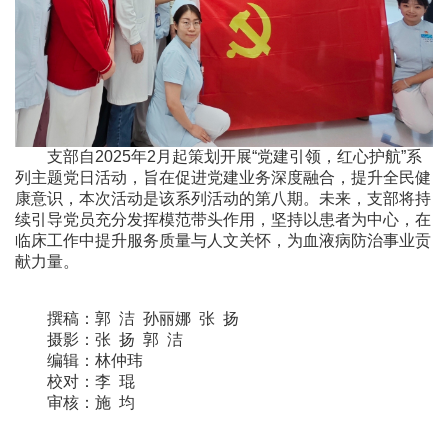
支部自2025年2月起策划开展“党建引领，红心护航”系
列主题党日活动，旨在促进党建业务深度融合，提升全民健
康意识，本次活动是该系列活动的第八期。未来，支部将持
续引导党员充分发挥模范带头作用，坚持以患者为中心，在
临床工作中提升服务质量与人文关怀，为血液病防治事业贡
献力量。
撰稿：郭 洁 孙丽娜 张 扬
摄影：张 扬 郭 洁
编辑：林仲玮
校对：李 琨
审核：施 均