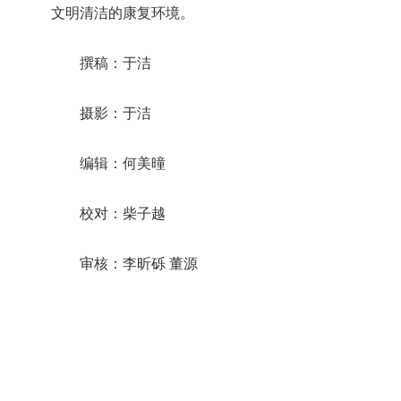
文明清洁的康复环境。
撰稿：于洁
摄影：于洁
编辑：何美曈
校对：柴子越
审核：李昕砾 董源