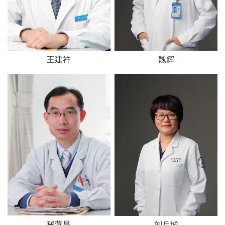
魏辉
王建祥
秘营昌
刘兵城