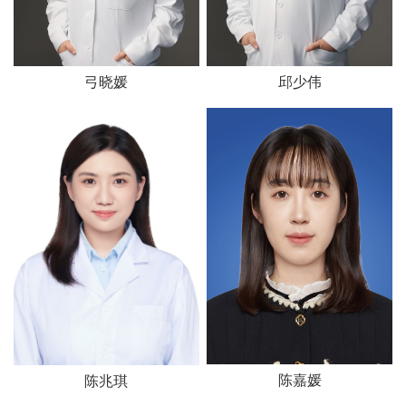
弓晓媛
邱少伟
陈嘉媛
陈兆琪