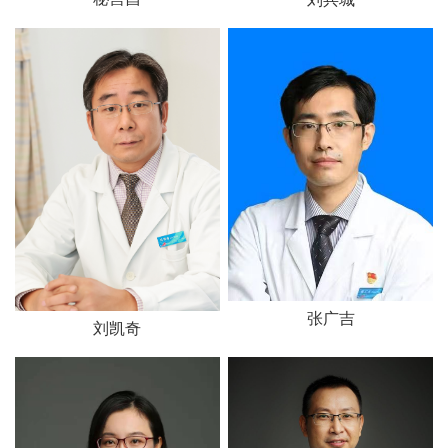
张广吉
刘凯奇