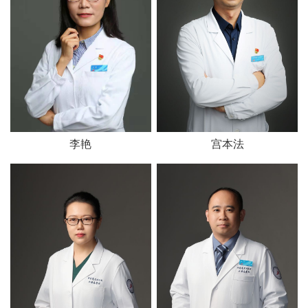
宫本法
李艳