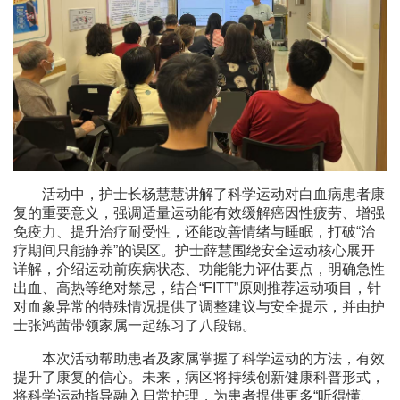
活动中，护士长杨慧慧讲解了科学运动对白血病患者康
复的重要意义，强调适量运动能有效缓解癌因性疲劳、增强
免疫力、提升治疗耐受性，还能改善情绪与睡眠，打破“治
疗期间只能静养”的误区。护士薛慧围绕安全运动核心展开
详解，介绍运动前疾病状态、功能能力评估要点，明确急性
出血、高热等绝对禁忌，结合“FITT”原则推荐运动项目，针
对血象异常的特殊情况提供了调整建议与安全提示，并由护
士张鸿茜带领家属一起练习了八段锦。
本次活动帮助患者及家属掌握了科学运动的方法，有效
提升了康复的信心。未来，病区将持续创新健康科普形式，
将科学运动指导融入日常护理，为患者提供更多“听得懂、