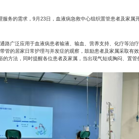
务的需求，9月23日，血液病急救中心组织置管患者及家属开展“
静脉通路广泛应用于血液病患者输液、输血、营养支持、化疗等治
项、带管的居家日常护理与并发症的观察，鼓励患者及家属采取有
管淋浴的方法，同时提醒各位患者及家属，当出现气短或胸闷、置