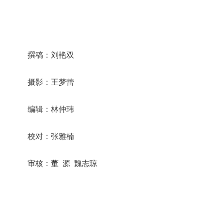
撰稿：刘艳双
摄影：王梦蕾
编辑：林仲玮
校对：张雅楠
审核：董 源 魏志琼