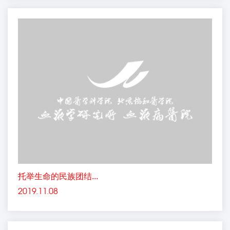
代表了我国血液学研究队伍的主流。我院(所)40余人参会，在
本届会议有1篇大会发言，另有20篇稿件作了会议交流报告。
大会邀请中国科学院院士、卫生部陈竺部长就血液疾病临床路
径和血液新技术与卫生经济学体制改革作专...
托举生命的民族团结...
2019.11.08