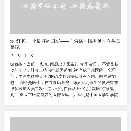
给“红包”一个良好的归宿——血液病医院尹延珂医生如
是说
2019.11.08
编者按：当前，“红包”问题成了医生的“专享名词”。不管是被
动与主动，社会上彷佛把就医送“红包”当成了就医的一个环
节，而医生处理”红包“的态度和方法却各有不同。同样是“红
包”，同样是医生，在血液病医院，像尹延珂医生的做法曾在
很多医护人员中发生过，他们在行动上否定了就医的“潜规
则“，树立了医院良好的医德医风。尹延珂是中国医学科学院
血液病医院一名普普通通的医生。2003年进所的他，已经转
遍了所院的每一个科室，成为一名合格的血内科医生。每天面
对身患绝症的患者，他知道自己肩上的责任。然而，“红包”的
到来让尹延珂知道了患者和家属对自己的期许有多重，他唯有
恪尽职守，再恪尽职守。今年10月底的一天，一名白血病...