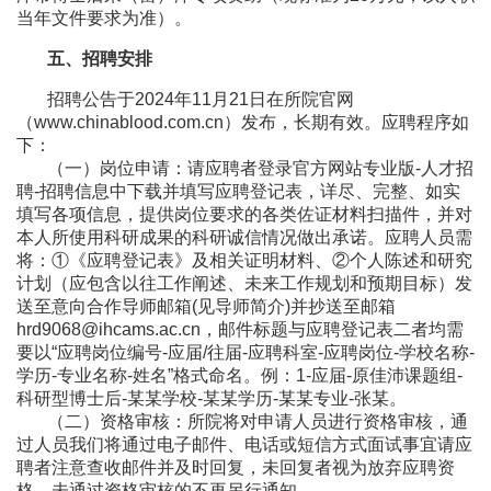
当年文件要求为准）。
五、招聘安排
招聘公告于2024年11月21日在所院官网
（www.chinablood.com.cn）发布，长期有效。应聘程序如
下：
（一）岗位申请：请应聘者登录官方网站专业版-人才招
聘-招聘信息中下载并填写应聘登记表，详尽、完整、如实
填写各项信息，提供岗位要求的各类佐证材料扫描件，并对
本人所使用科研成果的科研诚信情况做出承诺。应聘人员需
将：①《应聘登记表》及相关证明材料、②个人陈述和研究
计划（应包含以往工作阐述、未来工作规划和预期目标）发
送至意向合作导师邮箱(见导师简介)并抄送至邮箱
hrd9068@ihcams.ac.cn，邮件标题与应聘登记表二者均需
要以“应聘岗位编号-应届/往届-应聘科室-应聘岗位-学校名称-
学历-专业名称-姓名”格式命名。例：1-应届-原佳沛课题组-
科研型博士后-某某学校-某某学历-某某专业-张某。
（二）资格审核：所院将对申请人员进行资格审核，通
过人员我们将通过电子邮件、电话或短信方式面试事宜请应
聘者注意查收邮件并及时回复，未回复者视为放弃应聘资
格，未通过资格审核的不再另行通知。