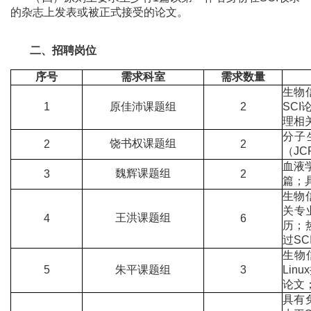
的杂志上发表或被正式接受的论文。
二、招聘岗位
序号
需求科室
需求数量
生物
1
原佳沛课题组
2
SC
理相
分子
饶书权课题组
2
2
（J
血液
魏辉课题组
3
2
篇；
生物
关专
王洪课题组
4
6
历；
过SC
生物
5
朱平课题组
3
Li
论文
具有