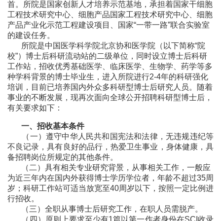
首。所院是国家创新人才培养示范基地，承担着国家干细胞
工程技术研究中心、细胞产品国家工程技术研究中心、细胞
产品产业化示范工程建设项目、国家“一带一路”联合实验室
的建设任务。
所院是中国医学科学院北京协和医学院（以下简称“院
校”）博士后科研流动站的二级单位，同时设立博士后科研
工作站，招收优秀基础医学、临床医学、生物学、药学等多
种学科背景的博士毕业生，进入所院进行2-4年的科研强化
培训，目前已培养国内外众多科研型博士后研究人员。随着
事业的不断发展，现再次面向全球公开招聘科研型博士后，
有关要求如下：
一、招收基本条件
（一）遵守中华人民共和国宪法和法律，无违规违纪等
不良记录，具有良好的品行，热爱卫生事业，身体健康，具
备招聘岗位所规定的其他条件。
（二）具有相关专业研究背景，从事相关工作，一般应
为近三年内在国内外获得博士学历学位者，年龄不超过35周
岁；科研工作站可适当放宽至40周岁以下，按照一定比例进
行招收。
（三）全职从事博士后研究工作，在职人员需脱产。
（四）原则上要求至少有1篇以第一作者身份在SCI收录