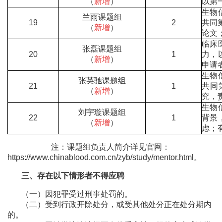
（
新增
）
以第
生物
兰雨课题组
19
2
共同
（
新增
）
论文
临床
张磊课题组
20
1
力，
（
新增
）
申请
生物
张英驰课题组
21
1
共同
（
新增
）
究，
生物
刘宇璇课题组
22
1
背景
（
新增
）
虑；
注：课题组负责人简介详见官网：
https://www.chinablood.com.cn/zyb/study/mentor.html。
三、存在以下情形者不得应聘
（一）因犯罪受过刑事处罚的。
（二）受到行政开除处分，或受其他处分正在处分期内
的。