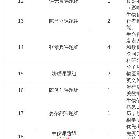
12
许元富课题组
1
良好
（影
生物
13
陈昌亚课题组
2
作者
能。
生命
发表
14
张孝兵课题组
4
和数
决问
科研
分子
15
姚瑶课题组
2
物医
英文
流行
陈俊仁课题组
16
1
关数
生物
熟悉
17
姜尔烈课题组
1
历；
组学
优先
韦俊课题组
免疫
18
1