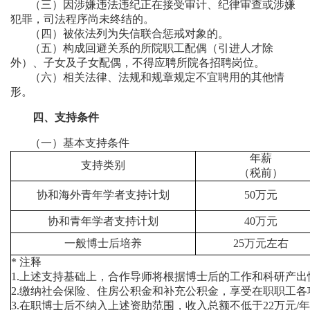
（三）因涉嫌违法违纪正在接受审计、纪律审查或涉嫌
犯罪，司法程序尚未终结的。
（四）被依法列为失信联合惩戒对象的。
（五）构成回避关系的所院职工配偶（引进人才除
外）、子女及子女配偶，不得应聘所院各招聘岗位。
（六）相关法律、法规和规章规定不宜聘用的其他情
形。
四、支持条件
（一）基本支持条件
年薪
支持类别
（税前）
协和海外青年学者支持计划
50
万元
协和青年学者支持计划
40
万元
一般博士后培养
25
万元左右
*
注释
1.
上述支持基础上，合作导师将根据博士后的工作和科研产出
2.
缴纳社会保险、住房公积金和补充公积金，享受在职职工各
3.
在职博士后不纳入上述资助范围，收入总额不低于22万元/