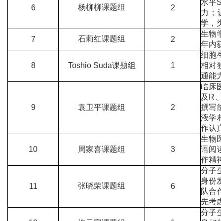
水平
杨柳柳课题组
6
2
力；
学，
生物
石莉红课题组
7
2
年内
细胞
8
Toshio Suda课题组
1
相对
通能
临床
及R
9
袁卫平课题组
2
撰写
液学
作认
生物
10
周家喜课题组
3
语阅
作精
分子
身份
张晓荣课题组
11
6
队合
先考
分子