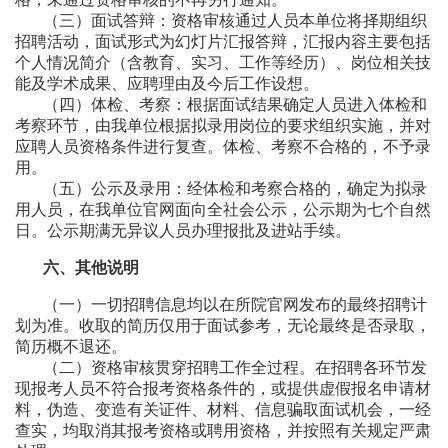
（三）面试答辩：资格审核通过人员本单位将择期组织
招聘活动，面试形式为幻灯片汇报答辩，汇报内容主要包括
个人情况简介（含教育、实习、工作等经历）、岗位相关技
能及学术成果、应聘理由及今后工作设想。
（四）体检、考察：根据面试结果确定人员进入体检和
考察环节，由我单位根据拟录用岗位的要求组织实施，并对
应聘人员资格条件进行复查。体检、考察不合格的，不予录
用。
（五）公示及录用：经体检和考察合格的，确定为拟录
用人员，在我单位官网面向全社会公示，公示期为七个自然
日。公示期满无异议人员办理报批及进站手续。
六、其他说明
（一）一切招聘信息均以在所院官网发布的最终招聘计
划为准。收取的简历仅用于面试参考，无论最终是否录取，
简历概不退还。
（二）资格审核贯穿招聘工作全过程。在招聘各环节发
现报考人员不符合报考资格条件的，或提供虚假报名申请材
料，伪造、变造有关证件、材料、信息骗取面试机会，一经
查实，均取消其报考资格或聘用资格，并按照有关规定严肃