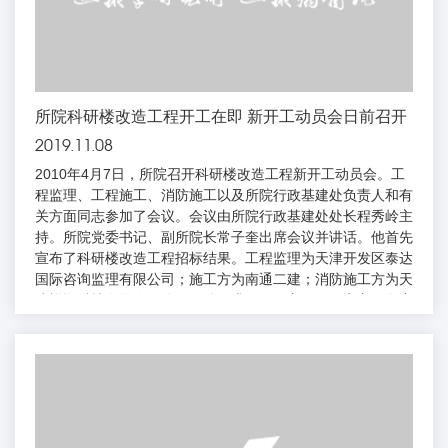
所院科研楼改造工程开工在即 新开工动员会日前召开
2019.11.08
2010年4月7日，所院召开科研楼改造工程新开工动员会。工
程监理、工程施工、消防施工以及所院行政基建处负责人和有
关方面同志参加了会议。会议由所院行政基建处处长程秀岭主
持。所院党委书记、副所院长常子奎出席会议并讲话。他首先
宣布了科研楼改造工程招标结果。工程监理为天津开发区泰达
国际咨询监理有限公司；施工方为南通二建；消防施工方为天
津祥顺科技发展有限公司。他要求工程各方，要固定主要负责
人，除非特殊情况不要随意更换。要按照建设规定严格把控管
理，遵守制度，定期召开现场例会。监理方要配备技术过硬的
专业人员，严格管理；施工方要在保证安全、保证工程质量的
前提下，确保工程进度按期完成；消防施工要有整体意识，细
致...