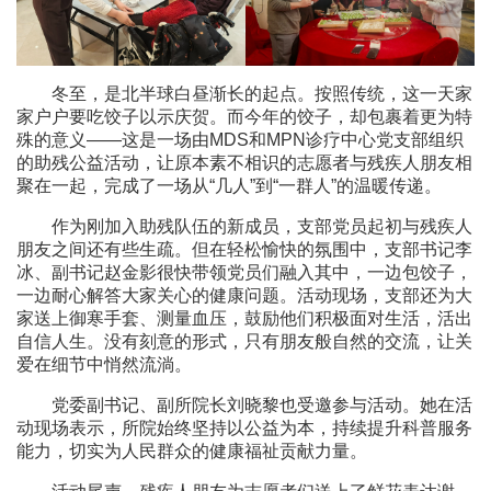
冬至，是北半球白昼渐长的起点。按照传统，这一天家
家户户要吃饺子以示庆贺。而今年的饺子，却包裹着更为特
殊的意义——这是一场由MDS和MPN诊疗中心党支部组织
的助残公益活动，让原本素不相识的志愿者与残疾人朋友相
聚在一起，完成了一场从“几人”到“一群人”的温暖传递。
作为刚加入助残队伍的新成员，支部党员起初与残疾人
朋友之间还有些生疏。但在轻松愉快的氛围中，支部书记李
冰、副书记赵金影很快带领党员们融入其中，一边包饺子，
一边耐心解答大家关心的健康问题。活动现场，支部还为大
家送上御寒手套、测量血压，鼓励他们积极面对生活，活出
自信人生。没有刻意的形式，只有朋友般自然的交流，让关
爱在细节中悄然流淌。
党委副书记、副所院长刘晓黎也受邀参与活动。她在活
动现场表示，所院始终坚持以公益为本，持续提升科普服务
能力，切实为人民群众的健康福祉贡献力量。