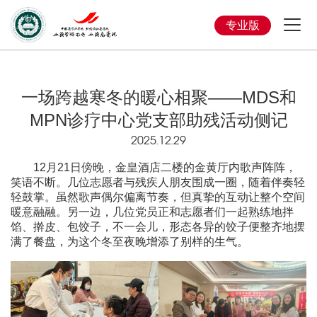
专业版
一场跨越寒冬的暖心相聚——MDS和
MPN诊疗中心党支部助残活动侧记
2025.12.29
12月21日傍晚，金皇酒店二楼的金黄厅内歌声阵阵，
笑语不断。几位志愿者与残疾人朋友围成一圈，随着伴奏轻
轻鼓掌。虽然歌声偶尔偏离节奏，但真挚的互动让整个空间
暖意融融。另一边，几位党员正和志愿者们一起熟练地拌
馅、擀皮、包饺子，不一会儿，形态各异的饺子便整齐地摆
满了餐盘，为这个冬至夜晚增添了别样的生气。