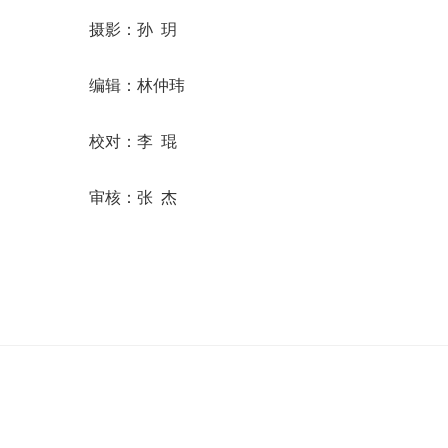
摄影：孙 玥
编辑：林仲玮
校对：李 琨
审核：张 杰