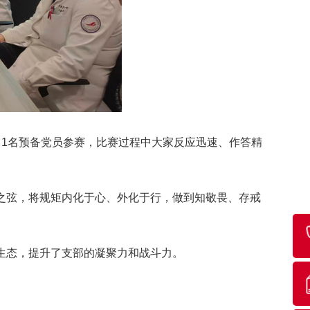
1名预备党员参赛，比赛过程中大家反应迅速、作答精
之弦，将规矩内化于心、外化于行，做到知敬畏、存戒
生态，提升了支部的凝聚力和战斗力。