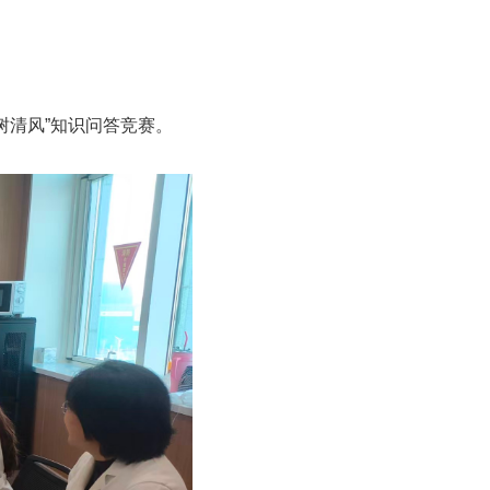
树清风”知识问答竞赛。