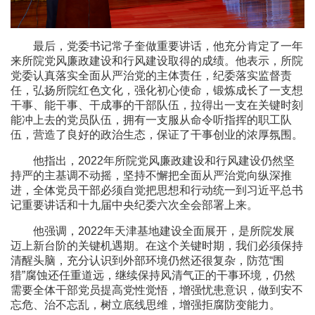
最后，党委书记常子奎做重要讲话，他充分肯定了一年
来所院党风廉政建设和行风建设取得的成绩。他表示，所院
党委认真落实全面从严治党的主体责任，纪委落实监督责
任，弘扬所院红色文化，强化初心使命，锻炼成长了一支想
干事、能干事、干成事的干部队伍，拉得出一支在关键时刻
能冲上去的党员队伍，拥有一支服从命令听指挥的职工队
伍，营造了良好的政治生态，保证了干事创业的浓厚氛围。
他指出，2022年所院党风廉政建设和行风建设仍然坚
持严的主基调不动摇，坚持不懈把全面从严治党向纵深推
进，全体党员干部必须自觉把思想和行动统一到习近平总书
记重要讲话和十九届中央纪委六次全会部署上来。
他强调，2022年天津基地建设全面展开，是所院发展
迈上新台阶的关键机遇期。在这个关键时期，我们必须保持
清醒头脑，充分认识到外部环境仍然还很复杂，防范“围
猎”腐蚀还任重道远，继续保持风清气正的干事环境，仍然
需要全体干部党员提高党性觉悟，增强忧患意识，做到安不
忘危、治不忘乱，树立底线思维，增强拒腐防变能力。