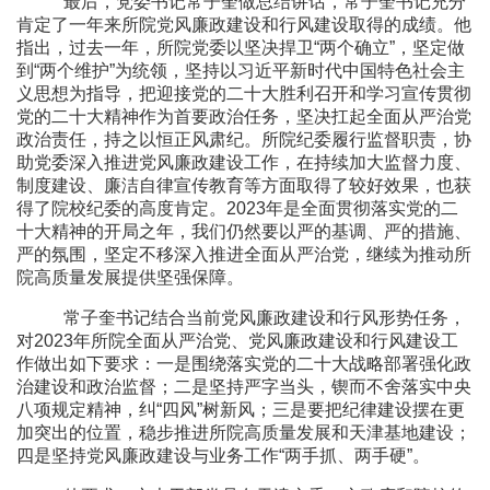
最后，党委书记常子奎做总结讲话，常子奎书记充分
肯定了一年来所院党风廉政建设和行风建设取得的成绩。他
指出，过去一年，所院党委以坚决捍卫
“两个确立”，坚定做
到“两个维护”为统领，坚持以习近平新时代中国特色社会主
义思想为指导，把迎接党的二十大胜利召开和学习宣传贯彻
党的二十大精神作为首要政治任务，坚决扛起全面从严治党
政治责任，持之以恒正风肃纪。所院纪委履行监督职责，协
助党委深入推进党风廉政建设工作，在持续加大监督力度、
制度建设、廉洁自律宣传教育等方面取得了较好效果，也获
得了院校纪委的高度肯定。
2023
年是全面贯彻落实党的二
十大精神的开局之年，我们仍然要以严的基调、严的措施、
严的氛围，坚定不移深入推进全面从严治党，继续为推动所
院高质量发展提供坚强保障。
常子奎书记结合当前党风廉政建设和行风形势任务，
对
2023
年所院全面从严治党、党风廉政建设和行风建设工
作做出如下要求：一是围绕落实党的二十大战略部署强化政
治建设和政治监督；二是坚持严字当头，锲而不舍落实中央
八项规定精神，纠“四风”树新风；三是要把纪律建设摆在更
加突出的位置，稳步推进所院高质量发展和天津基地建设；
四是坚持党风廉政建设与业务工作“两手抓、两手硬”。