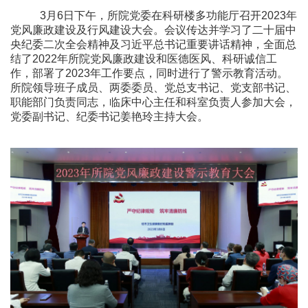
3
月
6
日下午，所院党委在科研楼多功能厅召开
2023
年
党风廉政建设及行风建设大会。会议传达并学习了二十届中
央纪委二次全会精神及习近平总书记重要讲话精神，全面总
结了
2022
年所院党风廉政建设和医德医风、科研诚信工
作，部署了
2023
年工作要点，同时进行了警示教育活动。
所院领导班子成员、两委委员、党总支书记、党支部书记、
职能部门负责同志，临床中心主任和科室负责人参加大会，
党委副书记、纪委书记姜艳玲主持大会。