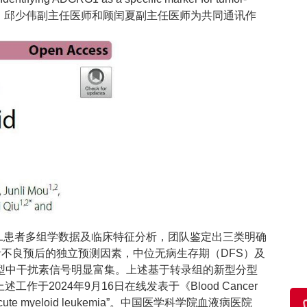
所）王建祥教授、邱少伟副主任医师和顾闰夏副主任医师为共同通讯作
型AML患者多组学数据及临床特征分析，团队鉴定出三类明确
者不良预后的独立预测因素，中位无病生存期（DFS）及
亚型中干扰素信号明显富集。上述基于转录组的新型分型
2024年9月16日在线发表于《Blood Cancer
n t(8;21) acute myeloid leukemia”。中国医学科学院血液病医院