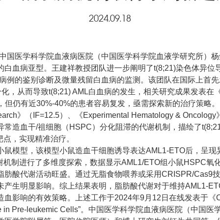
2024.09.18
b）是中国医学科学院血液病医院（中国医学科学院血液学研究所）
病亚型。王建祥教授团队进一步阐明了t(8;21)染色体异位导致
例的鉴别诊断及微量残留白血病的监测。该团队在国际上首先发现并证实
t(8;21) AML白血病的发生，相关研究成果发表在《Proc Natl 
较好，但仍有近30%-40%的患者容易复发，亟需探索新的治疗策略。
IF=12.5）、《Experimental Hematology & Oncology》（
异常造血干/祖细胞（HSPC）分化阻滞的代谢机制，描绘了t(8;
疗靶点，实现精准治疗。
O小鼠模型，该模型小鼠造血干细胞诱导表达AML1-ETO后，
代谢机制进行了多维度探索，数据显示AML1/ETO组小鼠HSP
代谢活动旺盛。通过无脂食物喂养或采用CRISPR/Cas9技术
产生明显影响。综上结果表明，脂肪酸代谢对于维持AML1-ET
有效策略。上述工作于2024年9月12日在线发表于《Cancer Resea
ntiation Blockade in Pre-leukemic Cells”。中国医