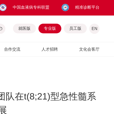
中国血液病专科联盟
精准诊断平台
就医版
专业版
员工版
EN
合作交流
人才招聘
文化会客厅
夏团队在t(8;21)型急性髓系
展