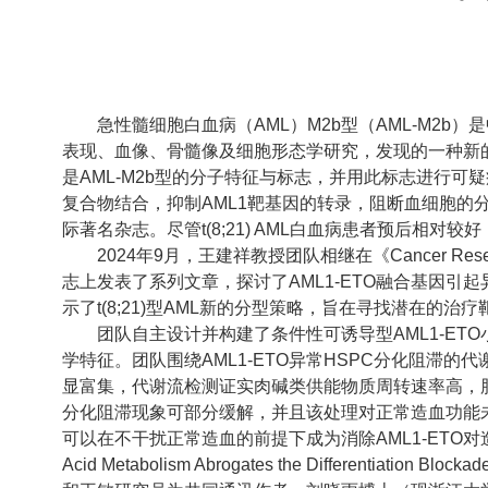
急性髓细胞白血病（AML）M2b型（AML-M2
表现、血像、骨髓像及细胞形态学研究，发现的一种新的白血
是AML-M2b型的分子特征与标志，并用此标志进行可疑病
复合物结合，抑制AML1靶基因的转录，阻断血细胞的分化，从而导致
际著名杂志。尽管t(8;21) AML白血病患者预后相对
2024年9月，王建祥教授团队相继在《Cancer Research》（
志上发表了系列文章，探讨了AML1-ETO融合基因引起
示了t(8;21)型AML新的分型策略，旨在寻找潜在的治
团队自主设计并构建了条件性可诱导型AML1-ET
学特征。团队围绕AML1-ETO异常HSPC分化阻滞的
显富集，代谢流检测证实肉碱类供能物质周转速率高，脂肪酸
分化阻滞现象可部分缓解，并且该处理对正常造血功能未
可以在不干扰正常造血的前提下成为消除AML1-ETO对造血影响的
Acid Metabolism Abrogates the Differe