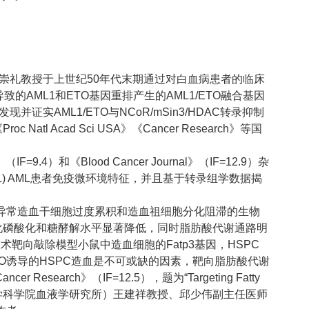
杨崇礼教授于上世纪50年代末期通过对白血病患者的临床
的AML1和ETO基因重排产生的AML1/ETO融合基因
AML1/ETO与NCoR/mSin3/HDAC转录抑制
Acad Sci USA》《Cancer Research》等国
IF=9.4）和《Blood Cancer Journal》（IF=12.9）杂
21) AML患者免疫微环境特征，并且基于转录组学数据揭
呈现异常造血干细胞过度累积和造血祖细胞分化阻滞的生物
C氧化磷酸化和糖酵解水平显著降低，同时脂肪酸代谢通路明
靶向敲除模型小鼠中造血细胞的Fatp3基因，HSPC
O诱导的HSPC造血是不可或缺的因素，靶向脂肪酸代谢
rch》（IF=12.5），题为“Targeting Fatty
学科学院血液病医院（中国医学科学院血液学研究所）王建祥教授、邱少伟副主任医师