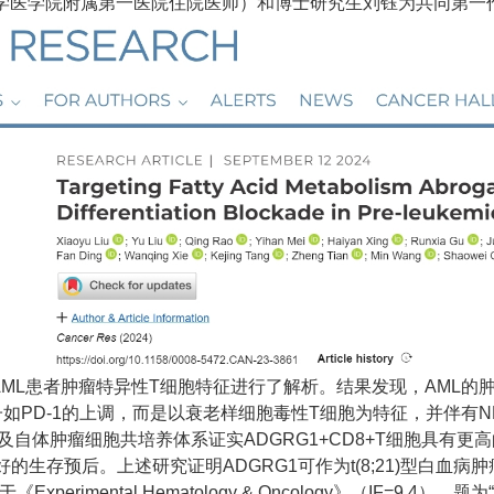
学医学院附属第一医院住院医师）和博士研究生刘钰为共同第一
)型AML患者肿瘤特异性T细胞特征进行了解析。结果发现，AML
PD-1的上调，而是以衰老样细胞毒性T细胞为特征，并伴有N
自体肿瘤细胞共培养体系证实ADGRG1+CD8+T细胞具有更高
良好的生存预后。上述研究证明ADGRG1可作为t(8;21)型白血
 Hematology & Oncology》（IF=9.4），题为“Identifying 