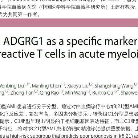
d leukemia”。中国医学科学院血液病医院（中国医学科学院血液学研究
兵为共同第一作者。
1)型AML患者进行分子分型。通过对白血病诊疗中心t(8;21)
比，化疗反应差，复发率高。多因素分析提示，转录组C1分型是患
析提示，C1亚型呈现出明显的干祖细胞基因表达特征，而非C1
将对t(8;21)型AML患者的靶向精准诊治提供重要依据。上述工作于
ies a high-risk subgroup that predicts poor prognosis i