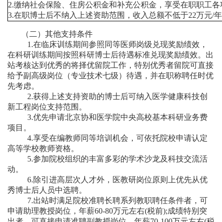
2.
缴纳社会保险、住房公积金和补充公积金，享受在职职工各
3.
在职博士后不纳入上述资助范围，收入总额不低于
22
万元
/
年
（二）其他支持条件
1.在临床训练期间参照同等医师岗级兑现奖励绩效，
在科研训练期间按照科研博士后待遇标准兑现奖励绩效。出
站考核达到优秀的将择优留院工作，特别优秀者留院可直接
给予副高级岗位（专业技术七级）待遇，并在职称聘任时优
先考虑。
2.获得上述支持资助的博士后可纳入医学健康科技创
新工程岗位支持范围。
3.优先申请北京协和医学院中央高校基本科研业务费
项目。
4.享受在编教师同等培训机会，可依托院校申请认定
高等学校教师资格。
5.参加院校组织的丰富多彩的学术沙龙及科技交流活
动。
6.除引进高层次人才外，医教研岗位原则上优先从优
秀博士后人员中选聘。
7.出站时满足院校准聘长聘系列教职聘任条件者，可
申请助理教授岗位，年薪60-80万元左右(税前);成绩特别突
出者，可直接申请准聘副教授岗位，年薪70-100万元左右(税