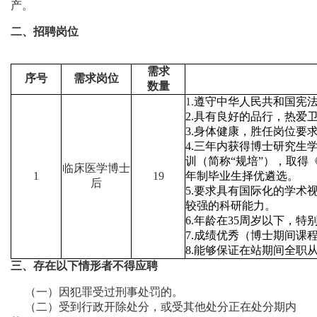
产。
二、招聘岗位
需求
序号
需求岗位
数量
1.
遵守中华人民共和国宪
2.
具有良好的品行，热爱
3.
身体健康，胜任岗位要
4.
三年内获得博士研究生
训（简称“规培”），取
临床医学博士
1
19
年制毕业生择优遴选。
后
5.
要求具有国际化的学术
较强的科研能力。
6.
年龄在
35
周岁以下，特
7.
成绩优秀（博士期间课
8.
能够保证在站期间全职
三、存在以下情形者不得应聘
（
一）
因犯罪受过刑事处罚的。
（二）受到行政开除处分，或受其他处分正在处分期内