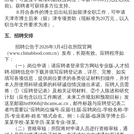
前)。获聘者可获得多方位支持。
8.符合条件的博士后出站后如留津全职工作，可申请
天津市博士后来（留）津专项资助（现标准为20万元，以入
职当年文件要求为准）。
五、招聘安排
招聘公告于2026年3月4日在所院官网
（www.chinablood.com.cn）发布，长期有效。应聘程序如
下：
（一）岗位申请：请应聘者登录官方网站专业版-人才招
聘-招聘信息中下载并填写应聘登记表，详尽、完整、如实
填写各项信息，提供岗位要求的各类佐证材料扫描件，并对
本人所使用科研成果的科研诚信情况做出承诺。应聘人员需
将：①《应聘登记表》及相关证明材料、②个人陈述和研究
计划（应包含以往工作阐述、未来工作规划和预期目标）发
送至邮箱hrd9068@ihcams.ac.cn，邮件标题与应聘登记表二
者均需要以“应聘岗位编号-应届/往届-应聘岗位-学校名称-学
历-专业名称-姓名”格式命名。例：1-应届-临床医学博士后-
某某学校-某某学历-某某专业-张某。
（二）资格审核：所院将对申请人员进行资格审核，通