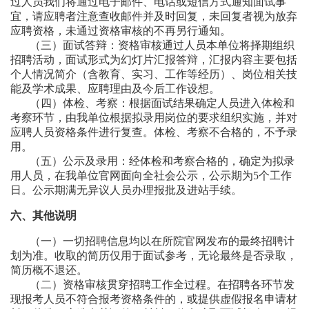
过人员我们将通过电子邮件、电话或短信方式通知面试事
宜，请应聘者注意查收邮件并及时回复，未回复者视为放弃
应聘资格，未通过资格审核的不再另行通知。
（三）面试答辩：资格审核通过人员本单位将择期组织
招聘活动，面试形式为幻灯片汇报答辩，汇报内容主要包括
个人情况简介（含教育、实习、工作等经历）、岗位相关技
能及学术成果、应聘理由及今后工作设想。
（四）体检、考察：根据面试结果确定人员进入体检和
考察环节，由我单位根据拟录用岗位的要求组织实施，并对
应聘人员资格条件进行复查。体检、考察不合格的，不予录
用。
（五）公示及录用：经体检和考察合格的，确定为拟录
用人员，在我单位官网面向全社会公示，公示期为5个工作
日。公示期满无异议人员办理报批及进站手续。
六、其他说明
（一）一切招聘信息均以在所院官网发布的最终招聘计
划为准。收取的简历仅用于面试参考，无论最终是否录取，
简历概不退还。
（二）资格审核贯穿招聘工作全过程。在招聘各环节发
现报考人员不符合报考资格条件的，或提供虚假报名申请材