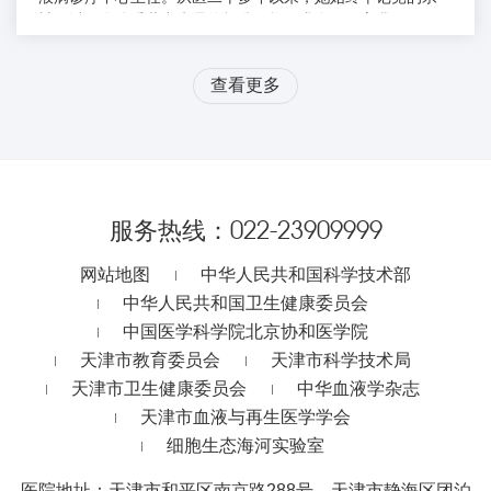
旨，以一个优秀共产党员的标准严格要求自己，忘我工作，任
劳任怨，关心同事，乐于助人，从不计较个人得失，不怕苦、
不怕累、不怕担风险，她一直以白求恩为榜样，医德高尚，视
查看更多
病人如亲人。在每一位患者家属的心目中，她是医术与医德俱
佳的好医生；在每一位同事心中，她是一位和蔼可亲的好师
长...
服务热线：
022-23909999
网站地图
中华人民共和国科学技术部
中华人民共和国卫生健康委员会
中国医学科学院北京协和医学院
天津市教育委员会
天津市科学技术局
天津市卫生健康委员会
中华血液学杂志
天津市血液与再生医学学会
细胞生态海河实验室
医院地址：天津市和平区南京路288号、天津市静海区团泊