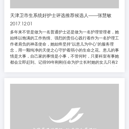
天津卫市生系统好护士评选推荐候选人——张慧敏
2017.12.01
多年来不管是做为一名普通护士还是做为一名护理管理者，她
始终以饱满的工作热情、强烈的责任心践行着作为一名护理工
作者肩负的神圣使命，她始终坚持“以患儿为中心”的服务理
念，用一颗纯净的天使之心守护着弱小的生命之花。患儿的事
情是大事，自己家的事情是小事，不管何时，只要科室有事她
都会立即赶到。记得99年刚刚任命为护士长时她的女儿只有2
岁，一天深夜一点钟科里护士打来电话，一个低龄患儿静脉穿
刺困难，患儿血小板很低，急于输注血小板，否则随时有出血
危险。她二话不说，放下电话就赶到病房，成功地为患儿进行
了静脉穿刺，孩子顺利输上了血小板，医生、家长悬着的心终
于放下了。事后才得知她丈夫那天也在...