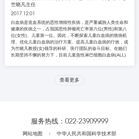
竺晓凡主任
2017.12.01
白血病是造血系统的恶性增殖性疾病，是严重威胁人类生命和
健康的疾病之一，占我国恶性肿瘤死亡率第六位(男性)和第八
位(女性)、儿童第一位。因此，不断探索儿童白血病的致病机
理、优化儿童白血病的治疗方案、提高儿童白血病的疗效，成
为竺晓凡教授(女)领导的科研、医疗团队的奋斗目标。在她们
长期坚持不懈的努力下，目前儿童急性淋巴细胞白血病(ALL)
的5年无病生存率达75%～80%，达到国际先进水平。儿童髓
系白血病(AML)的5年无病生存率达(56.9±6.3)%，其中AML-
M3(APL)的5年无病生存率85%以上，其疗效达到或超过国际
查看更多
上小儿白血病治疗协作组的报道。在临床诊疗工作中，她们遇
到了一...
服务热线：
022-23909999
网站地图
中华人民共和国科学技术部