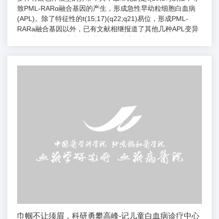
致PML-RARα融合基因的产生，形成急性早幼粒细胞白血病
(APL)。除了特征性的t(15;17)(q22;q21)易位，形成PML-
RARa融合基因以外，已有文献相继报道了其他几种APL变异
易位类型。虽然这些融合基因的发生率远小于PML-RARa融
合基因，但是携带不同融合基因的APL发病机制不同，细胞遗
传学和分子生物学的诊断标准不同，对全反式维甲酸(ATRA)
治疗的敏感性亦不同，所以发现和鉴定不同的融合基因对...
巾帼不让须眉，科研勇攀高峰-记儿童白血病诊疗中心