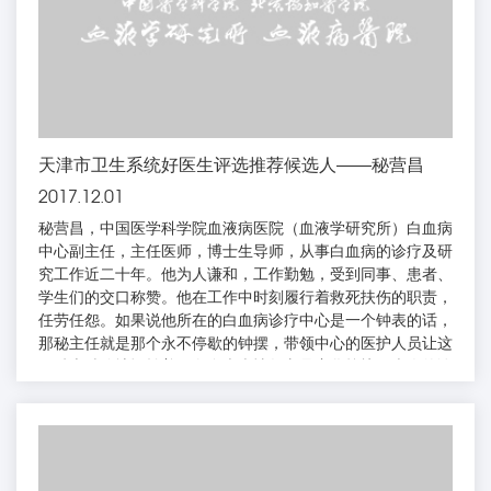
天津市卫生系统好医生评选推荐候选人——秘营昌
2017.12.01
秘营昌，中国医学科学院血液病医院（血液学研究所）白血病
中心副主任，主任医师，博士生导师，从事白血病的诊疗及研
究工作近二十年。他为人谦和，工作勤勉，受到同事、患者、
学生们的交口称赞。他在工作中时刻履行着救死扶伤的职责，
任劳任怨。如果说他所在的白血病诊疗中心是一个钟表的话，
那秘主任就是那个永不停歇的钟摆，带领中心的医护人员让这
只钟表精确地运转着。白血病病情复杂且变化较快，病人的诊
断和治疗容不得半点闪失，特别是对急危重症病人来说，更是
容不得有丝毫的麻痹和懈怠，否则后果不堪想象。为了使患者
能够得到持续、规范治疗，无论节假日还是公休日，病房里都
会见到秘主任的身影。年复一年，他穿梭在中心的两个病区之
间，如...