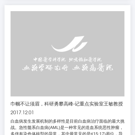
医学生誓言“除人类之病痛、助健康之完美”，忘我工作，任劳
任怨，关心同事，乐于助人，从不计较个人得失，他一直以白
求恩为榜样，医德高尚，视病人如亲人。在...
巾帼不让须眉，科研勇攀高峰-记重点实验室王敏教授
2017.12.01
白血病发生发展机制的多样性是目前白血病治疗面临的最大挑
战。急性髓系白血病(AML)是一种常见的造血系统恶性肿瘤，
多伴有染色体核型的异常，其中最常见的是t(15;17)易位，导